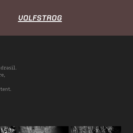
VOLFSTROG
gdrasil.
re,
tent.